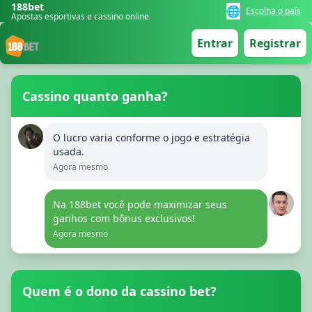
188bet
🌐
Escolha o país
Apostas esportivas e cassino online
Entrar
Registrar
Cassino quanto ganha?
O lucro varia conforme o jogo e estratégia
usada.
Agora mesmo
Na 188bet você pode maximizar seus
ganhos com bônus exclusivos!
Agora mesmo
Quem é o dono da cassino bet?