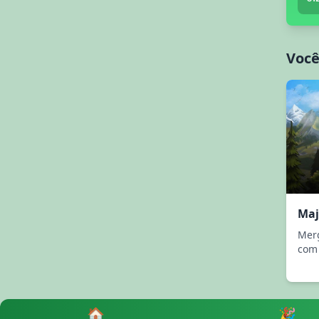
Você
Maj
Merg
com 
🏠
🎉