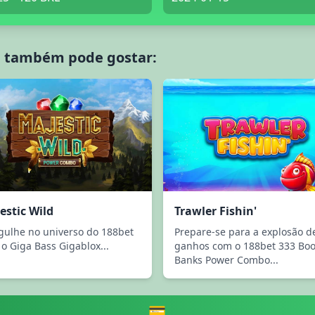
 também pode gostar:
estic Wild
Trawler Fishin'
ulhe no universo do 188bet
Prepare-se para a explosão d
o Giga Bass Gigablox...
ganhos com o 188bet 333 Bo
Banks Power Combo...
💳